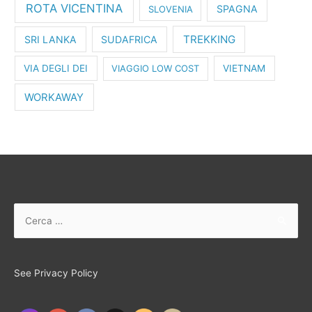
ROTA VICENTINA
SPAGNA
SLOVENIA
TREKKING
SRI LANKA
SUDAFRICA
VIA DEGLI DEI
VIAGGIO LOW COST
VIETNAM
WORKAWAY
See Privacy Policy