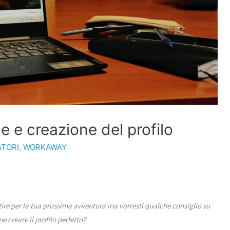
e e creazione del profilo
ATORI
,
WORKAWAY
tire per la tua prossima avventura ma vorresti qualche consiglio su
e creare il profilo perfetto?